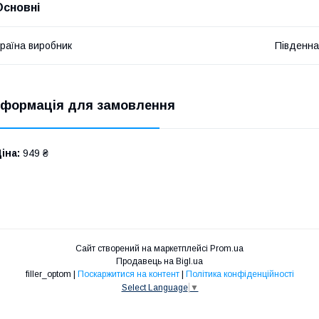
Основні
раїна виробник
Південна
нформація для замовлення
іна:
949 ₴
Сайт створений на маркетплейсі
Prom.ua
Продавець на Bigl.ua
filler_optom |
Поскаржитися на контент
|
Політика конфіденційності
Select Language
▼