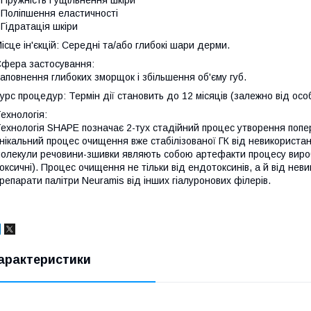
 Пружність і ущільнення шкіри
 Поліпшення еластичності
 Гідратація шкіри
ісце ін'єкцій: Середні та/або глибокі шари дерми.
фера застосування:
аповнення глибоких зморщок і збільшення об'єму губ.
урс процедур
: Термін дії становить до 12 місяців (залежно від осо
ехнологія
:
ехнологія SHAPE позначає 2-тух стадійний процес утворення попереч
нікальний процес очищення вже стабілізованої ГК від невикориста
олекули речовини-зшивки являють собою артефакти процесу вироб
оксичні). Процес очищення не тільки від ендотоксинів, а й від нев
репарати палітри Neuramis від інших гіалуронових філерів.
арактеристики