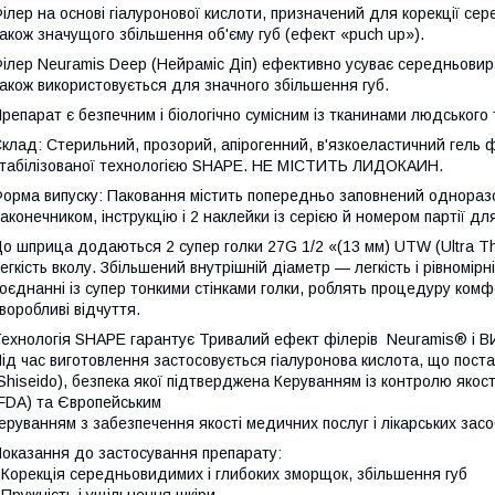
ілер на основі гіалуронової кислоти, призначений для корекції се
акож значущого збільшення об'єму губ (ефект «puch up»).
ілер Neuramis Deep (Нейраміс Діп) ефективно усуває середньовира
акож використовується для значного збільшення губ.
репарат є безпечним і біологічно сумісним із тканинами людського 
Склад
: Стерильний, прозорий, апірогенний, в'язкоеластичний гель 
табілізованої технологією SHAPE. НЕ МІСТИТЬ ЛИДОКАИН.
орма випуску:
Паковання містить попередньо заповнений одноразо
аконечником, інструкцію і 2 наклейки із серією й номером партії дл
о шприца додаються 2 супер голки 27G 1/2 «(13 мм) UTW (Ultra Thi
егкість вколу. Збільшений внутрішній діаметр — легкість і рівномі
оєднанні із супер тонкими стінками голки, роблять процедуру ко
воробливі відчуття.
ехнологія SHAPE гарантує Тривалий ефект філерів Neuramis®
ід час виготовлення застосовується гіалуронова кислота, що пос
Shiseido), безпека якої підтверджена Керуванням із контролю якост
FDA) та Європейським
еруванням з забезпечення якості медичних послуг і лікарських засо
оказання до застосування препарату:
 Корекція середньовидимих і глибоких зморщок, збільшення губ