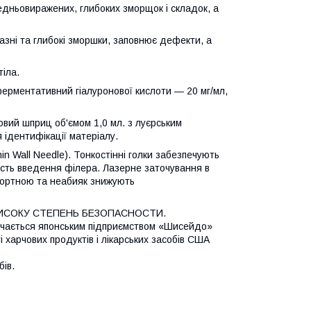
редньовиражених, глибоких зморщок і складок, а
зні та глибокі зморшки, заповнює дефекти, а
тіла.
ферментативний гіалуронової кислоти — 20 мг/мл,
вий шприц об'ємом 1,0 мл. з луєрським
я ідентифікації матеріалу.
n Wall Needle). Тонкостінні голки забезпечують
рність введення філера. Лазерне заточування в
мфортною та неабияк знижують
 і ВИСОКУ СТЕПЕНЬ БЕЗОПАСНОСТИ.
тачається японським підприємством «Шисейдо»
і харчових продуктів і лікарських засобів США
бів.