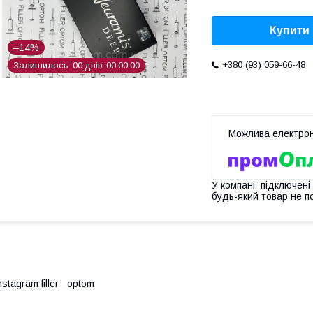
Купити
–14%
+380 (93) 059-66-48
Залишилось
0
0
днів
0
0
0
0
0
0
У компанії підключені
будь-який товар не п
nstagram filler _optom