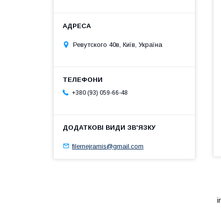
Ревутского 40в, Київ, Україна
+380 (93) 059-66-48
filernejramis@gmail.com
i