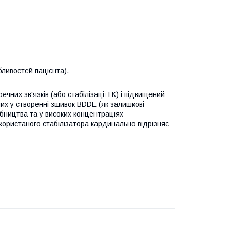
бливостей пацієнта).
них зв'язків (або стабілізації ГК) і підвищений
них у створенні зшивок BDDE (як залишкові
ництва та у високих концентраціях
икористаного стабілізатора кардинально відрізняє