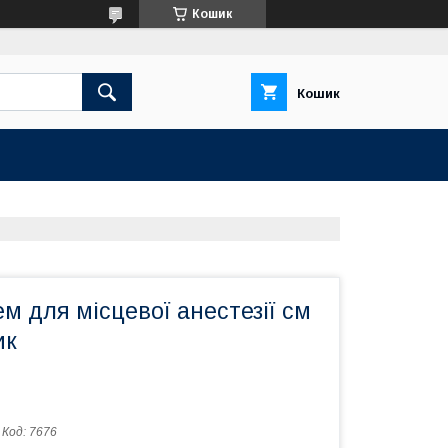
Кошик
Кошик
м для місцевої анестезії см
ик
Код:
7676