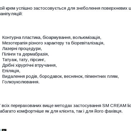
ой крем успішно застосовується для знеболення поверхневих ш
аніпуляцій:
Контурна пластика, біоармування, вольюмізація,
Мезотерапія різного характеру та біоревіталізація,
Лазерні процедури,
Пілінги та дермабразія,
Татуаж, тату, пірсинг,
Дрібні хірургічні втручання,
Епіляція,
Видалення родів, бородавок, веснянок, пігментних плям,
Голкоуколювання.
 всіх перерахованих вище методах застосування
SM CREAM lid
абагато комфортніше як для клієнта, так і для його фахівця.