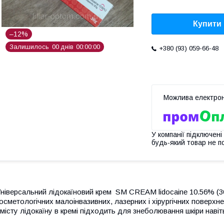
Купити
–12%
Залишилось
0
0
днів
0
0
0
0
0
0
+380 (93) 059-66-48
У компанії підключені
будь-який товар не п
ніверсальний лідокаїновий крем
SM CREAM lidocaine 10.56%
(3
осметологічних малоінвазивних, лазерних і хірургічних поверхн
місту лідокаїну в кремі підходить для знеболювання шкіри навіт