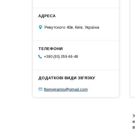
Ревутского 40в, Київ, Україна
+380 (93) 059-66-48
filernejramis@gmail.com
У
к
в