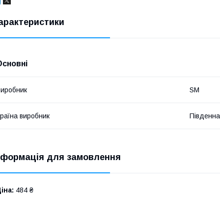
арактеристики
Основні
иробник
SM
раїна виробник
Південна
нформація для замовлення
іна:
484 ₴