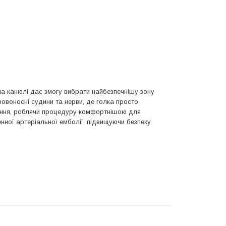
а канюлі дає змогу вибрати найбезпечнішу зону
ровоносні судини та нерви, де голка просто
лення, роблячи процедуру комфортнішою для
енної артеріальної емболії, підвищуючи безпеку