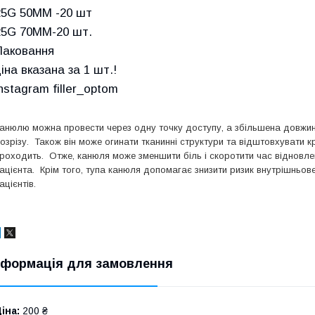
25G 50MM -20 шт
25G 70MM-20 шт.
Паковання
ціна вказана за 1 шт.!
instagram filler_optom
анюлю можна провести через одну точку доступу, а збільшена довжин
озрізу. Також він може огинати тканинні структури та відштовхувати к
роходить. Отже, канюля може зменшити біль і скоротити час віднов
ацієнта. Крім того, тупа канюля допомагає знизити ризик внутрішньов
ацієнтів.
нформація для замовлення
іна:
200 ₴