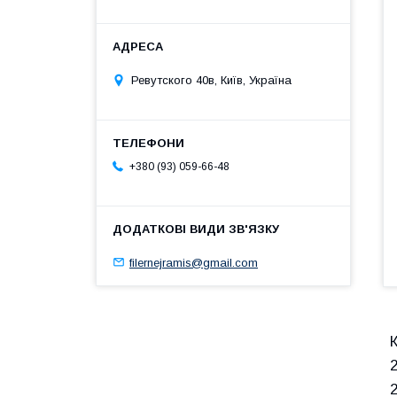
Ревутского 40в, Київ, Україна
+380 (93) 059-66-48
filernejramis@gmail.com