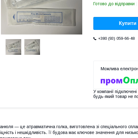
Готово до відправки
Купити
+380 (93) 059-66-48
У компанії підключені
будь-який товар не п
анюля — це атравматична голка, виготовлена зі спеціального сплаву 
іцність і нешкідливість. Її будова має ключове значення для низьк