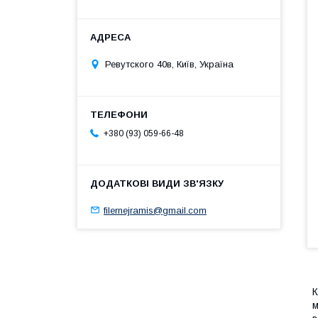
Ревутского 40в, Київ, Україна
+380 (93) 059-66-48
filernejramis@gmail.com
К
м