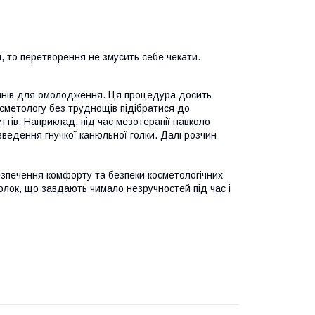
і, то перетворення не змусить себе чекати.
чинів для омолодження. Ця процедура досить
осметологу без труднощів підібратися до
ттів. Наприклад, під час мезотерапії навколо
ведення гнучкої канюльної голки. Далі розчин
зпечення комфорту та безпеки косметологічних
лок, що завдають чимало незручностей під час і