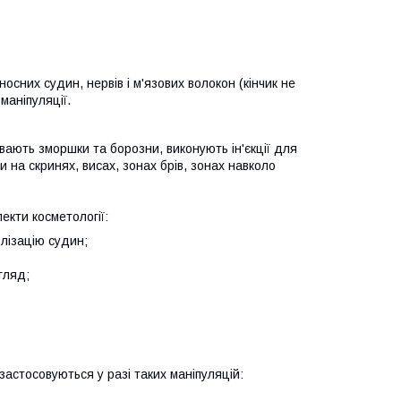
сних судин, нервів і м'язових волокон (кінчик не
маніпуляції.
вають зморшки та борозни, виконують ін'єкції для
на скринях, висах, зонах брів, зонах навколо
екти косметології:
лізацію судин;
гляд;
и застосовуються у разі таких маніпуляцій: