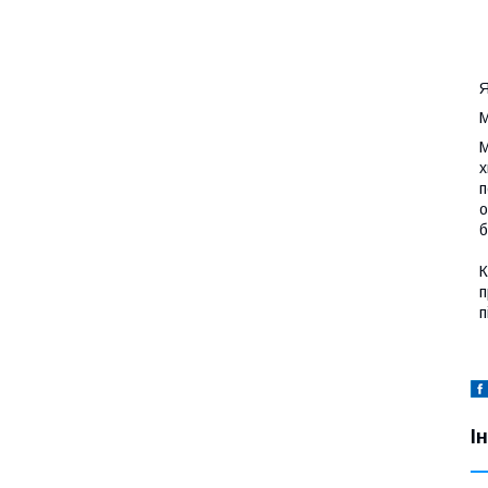
Я
М
М
х
п
о
б
К
п
п
І