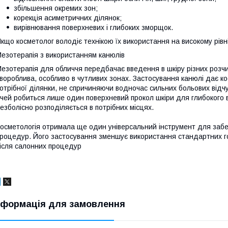
збільшення окремих зон;
корекція асиметричних ділянок;
вирівнювання поверхневих і глибоких зморщок.
кщо косметолог володіє технікою їх використання на високому рівн
езотерапія з використанням канюлів
езотерапія для обличчя передбачає введення в шкіру різних роз
вороблива, особливо в чутливих зонах. Застосування канюлі дає к
отрібної ділянки, не спричиняючи водночас сильних больових відчу
чей робиться лише один поверхневий прокол шкіри для глибокого в
езболісно розподіляється в потрібних місцях.
осметологія отримала ще один універсальний інструмент для забе
роцедур. Його застосування зменшує використання стандартних го
ісля салонних процедур
нформація для замовлення