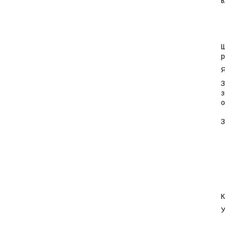
в
Щ
р
Я
З
з
о
З
К
У