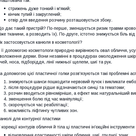
лаштована так:
стрижень дуже тонкий і м'який;
кінчик тупий і закруглений;
отвір для введення розчину розташовується збоку.
о дає такий пристрій? По-перше, зменшується ризик травми кровоно
іже тканини, а розводить їх). По-друге, істотно знижується біль від 
к застосовується канюля в косметології?
 її допомогою косметологи природно вирівнюють овал обличчя, усу
воложення дерми. Вони незамінні в процедурах омолодження шкіри 
чей, носа, підборіддя, лінії нижньої щелепи, шиї та рук.
а допомогою цієї пластичної голки розв'язуються такі проблемні асп
знижуються шанси пошкодити нервовий пучок і викликати ембо
після процедури рідше відзначаються синці та гематоми;
розчин вводиться рівномірніше, а ефект має натуральніший ви
зменшення болю під час маніпуляції;
скорочується час реабілітації;
можливість ліфтингу чутливих зон.
анюлі для контурної пластики
 корекції контурів обличчя й тіла ці пластичні ін'єкційні інструмент
відновлення еластичності шкіри обличчя, шиї, грудної зони;