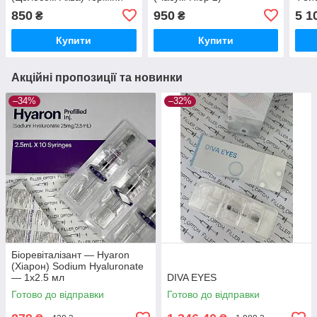
до 2027.11.11
850
950
5 1
₴
₴
Купити
Купити
Акційні пропозиції та новинки
–34%
–32%
Біоревіталізант — Hyaron
(Хіарон) Sodium Hyaluronate
— 1х2.5 мл
DIVA EYES
Готово до відправки
Готово до відправки