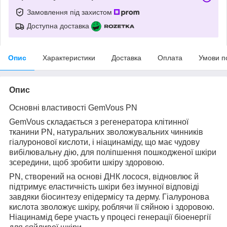
Замовлення під захистом
Доступна доставка
Опис
Характеристики
Доставка
Оплата
Умови п
Опис
Основні властивості GemVous PN
GemVous складається з регенератора клітинної
тканини PN, натуральних зволожувальних чинників
гіалуронової кислоти, і ніацинаміду, що має чудову
вибілювальну дію, для поліпшення пошкодженої шкіри
зсередини, щоб зробити шкіру здоровою.
PN, створений на основі ДНК лосося, відновлює й
підтримує еластичність шкіри без імунної відповіді
завдяки біосинтезу епідермісу та дерму. Гіалуронова
кислота зволожує шкіру, роблячи її сяйною і здоровою.
Ніацинамід бере участь у процесі генерації біоенергії