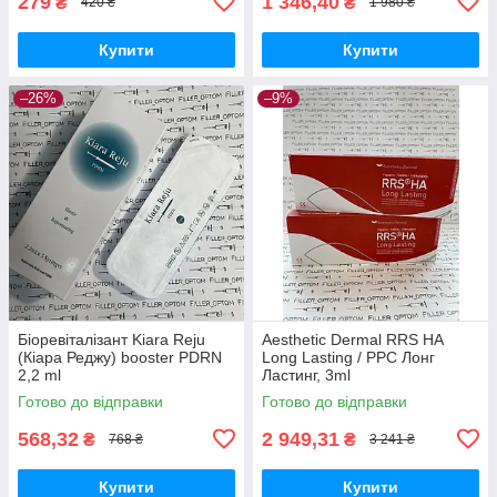
279
1 346,40
₴
₴
420 ₴
1 980 ₴
Купити
Купити
–26%
–9%
Біоревіталізант Kiara Reju
Aesthetic Dermal RRS HA
(Кіара Реджу) booster PDRN
Long Lasting / РРС Лонг
2,2 ml
Ластинг, 3ml
Готово до відправки
Готово до відправки
568,32
2 949,31
₴
₴
768 ₴
3 241 ₴
Купити
Купити