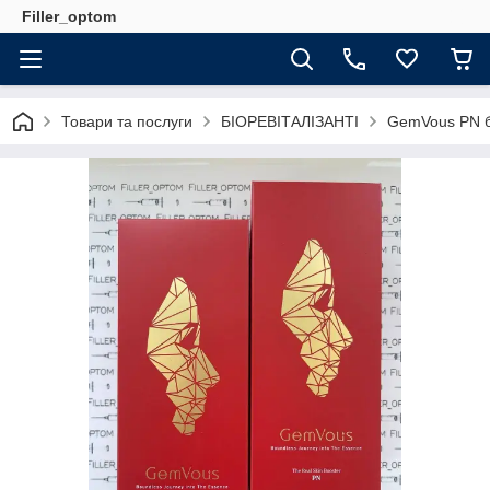
Filler_optom
Товари та послуги
БІОРЕВІТАЛІЗАНТІ
GemVous PN бі