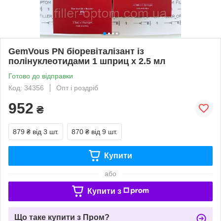
GemVous PN біоревіталізант із
полінуклеотидами 1 шприц х 2.5 мл
Готово до відправки
Код: 34356
Опт і роздріб
952
₴
879 ₴
від 3 шт.
870 ₴
від 9 шт.
Купити
або
Купити з
Що таке купити з Пром?