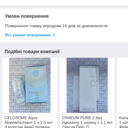
Умови повернення
Повернення товару впродовж 14 днів за домовленістю
Всі умови повернення
Подібні товари компанії
CELOSOME Aqua
CHAEUM PURE 2 без
Kari
біоревіталізант 1 х 2,5 мл
лідокаїну 1 шприц х 1.1 мл
1 шп
(Целосом Аква) терміни
(Чаєум Пюр 2)
Фей