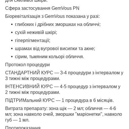
для сяйливої шкіри.
Сфера застосування GemVous PN
Біоревіталізація з GemVous показана у разі:
глибоких і дрібних зморшках на обличчі;
сухій неживій шкірі;
гіперпігментації;
шрамах від вугрової висипки та акне;
сірим, тьмяним кольорі обличчя.
Протокол процедури
СТАНДАРТНИЙ КУРС — 3-4 процедури з інтервалом у
3 тижні між процедурами.
ІНТЕНСИВНИЙ КУРС — 4-5 процедур з інтервалом у
2 тижні між процедурами.
ПІДТРИМальний КУРС — 1 процедура в 6 місяців.
Витрата препарату: зона щік — 2 мл; обличчя — 4-6
мл; зона навколо очей, зморшки "маріонетки", навколо
губ — 1 мл.
Протипоказання