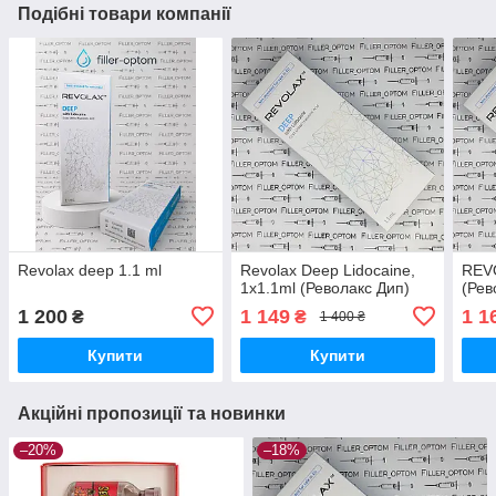
Подібні товари компанії
Revolax deep 1.1 ml
Revolax Deep Lidocaine,
REV
1x1.1ml (Револакс Дип)
(Рев
1 200
1 149
1 1
₴
₴
1 400 ₴
Купити
Купити
Акційні пропозиції та новинки
–20%
–18%