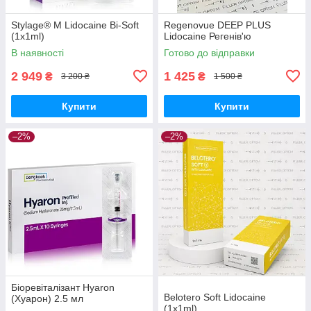
Stylage® M Lidocaine Bi-Soft
Regenovue DEEP PLUS
(1x1ml)
Lidocaine Регенів'ю
В наявності
Готово до відправки
2 949
1 425
₴
₴
3 200 ₴
1 500 ₴
Купити
Купити
–2%
–2%
Біоревіталізант Hyaron
Belotero Soft Lidocaine
(Хуарон) 2.5 мл
(1x1ml)