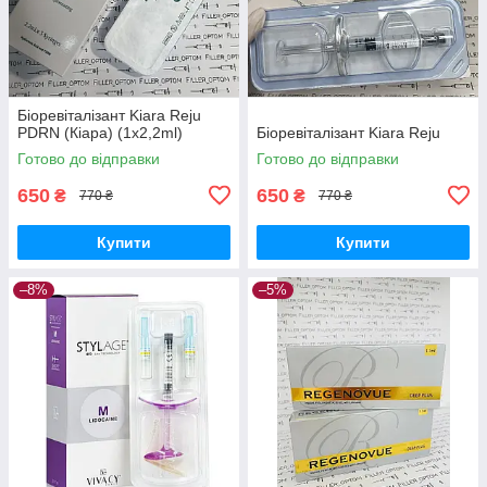
Біоревіталізант Kiara Reju
PDRN (Кіара) (1х2,2ml)
Біоревіталізант Kiara Reju
Готово до відправки
Готово до відправки
650
650
₴
₴
770 ₴
770 ₴
Купити
Купити
–8%
–5%