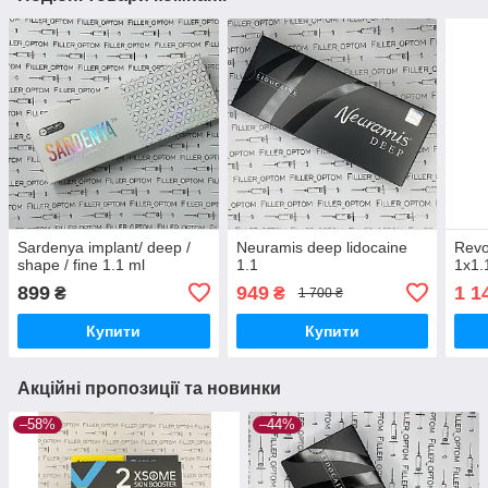
Sardenya implant/ deep /
Neuramis deep lidocaine
Revo
shape / fine 1.1 ml
1.1
1x1.
899
949
1 1
₴
₴
1 700 ₴
Купити
Купити
Акційні пропозиції та новинки
–58%
–44%