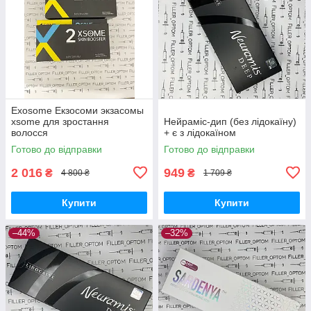
Exosome Екзосоми экзасомы
xsome для зростання
Нейраміс-дип (без лідокаїну)
волосся
+ є з лідокаїном
Готово до відправки
Готово до відправки
2 016
949
₴
₴
4 800 ₴
1 709 ₴
Купити
Купити
–44%
–32%