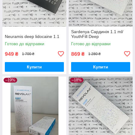
Sardenya Сардинія 1.1 ml/
Neuramis deep lidocaine 1.1
YouthFill Deep
Готово до відправки
Готово до відправки
949
869
₴
₴
1 700 ₴
1 280 ₴
Купити
Купити
–19%
–18%