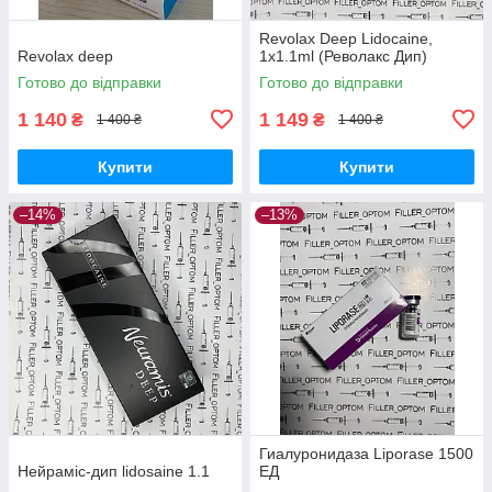
Revolax Deep Lidocaine,
Revolax deep
1x1.1ml (Револакс Дип)
Готово до відправки
Готово до відправки
1 140
1 149
₴
₴
1 400 ₴
1 400 ₴
Купити
Купити
–14%
–13%
Гиалуронидаза Liporase 1500
Нейраміс-дип lidosaine 1.1
ЕД