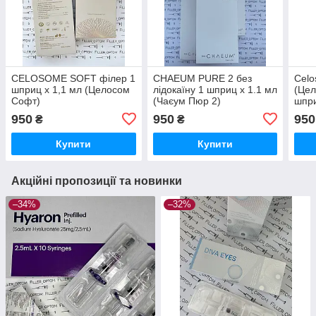
CELOSOME SOFT філер 1
CHAEUM PURE 2 без
Celo
шприц х 1,1 мл (Целосом
лідокаїну 1 шприц х 1.1 мл
(Цел
Софт)
(Чаєум Пюр 2)
шпри
950
950
950
₴
₴
Купити
Купити
Акційні пропозиції та новинки
–34%
–32%