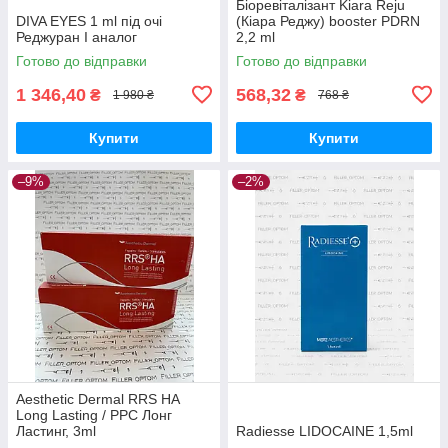
Біоревіталізант Kiara Reju
DIVA EYES 1 ml під очі
(Кіара Реджу) booster PDRN
Реджуран І аналог
2,2 ml
Готово до відправки
Готово до відправки
1 346,40
568,32
₴
₴
1 980 ₴
768 ₴
Купити
Купити
–9%
–2%
Aesthetic Dermal RRS HA
Long Lasting / РРС Лонг
Ластинг, 3ml
Radiesse LIDOCAINE 1,5ml