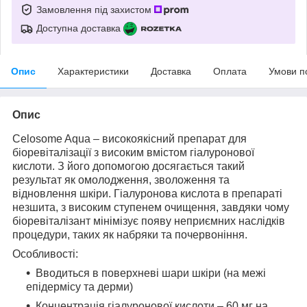
Замовлення під захистом
Доступна доставка
Опис
Характеристики
Доставка
Оплата
Умови п
Опис
Celosome Aqua – високоякісний препарат для
біоревіталізації з високим вмістом гіалуронової
кислоти. З його допомогою досягається такий
результат як омолодження, зволоження та
відновлення шкіри. Гіалуронова кислота в препараті
незшита, з високим ступенем очищення, завдяки чому
біоревіталізант мінімізує появу неприємних наслідків
процедури, таких як набряки та почервоніння.
Особливості:
Вводиться в поверхневі шари шкіри (на межі
епідермісу та дерми)
Концентрація гіалуронової кислоти – 60 мг на