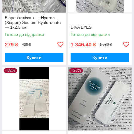
Біоревіталізант — Hyaron
(Хіарон) Sodium Hyaluronate
— 1х2.5 мл
DIVA EYES
Готово до відправки
Готово до відправки
279
1 346,40
₴
₴
420 ₴
1 980 ₴
Купити
Купити
–32%
–26%