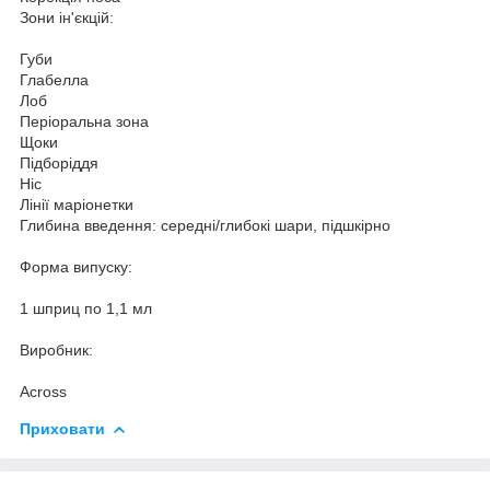
Зони ін'єкцій:
Губи
Глабелла
Лоб
Періоральна зона
Щоки
Підборіддя
Ніс
Лінії маріонетки
Глибина введення: середні/глибокі шари, підшкірно
Форма випуску:
1 шприц по 1,1 мл
Виробник:
Across
Приховати