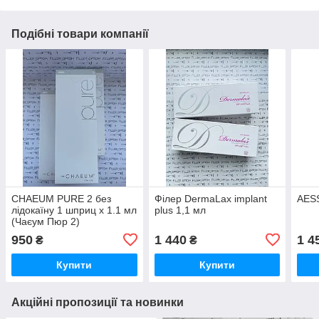
Подібні товари компанії
CHAEUM PURE 2 без
Філер DermaLax implant
AESS
лідокаїну 1 шприц х 1.1 мл
plus 1,1 мл
(Чаєум Пюр 2)
950
1 440
1 4
₴
₴
Купити
Купити
Акційні пропозиції та новинки