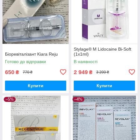
Stylage® M Lidocaine Bi-Soft
Біоревіталізант Kiara Reju
(1x1ml)
Готово до відправки
В наявності
650
2 949
₴
₴
770 ₴
3 200 ₴
Купити
Купити
–5%
–4%