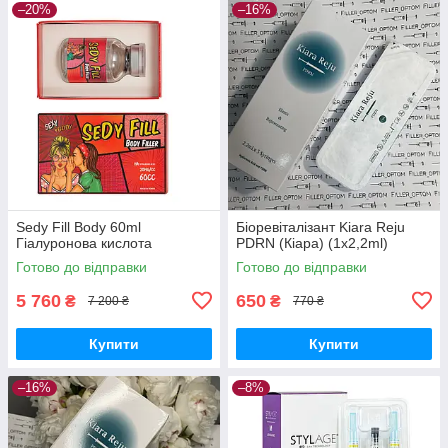
–20%
–16%
Sedy Fill Body 60ml
Біоревіталізант Kiara Reju
Гіалуронова кислота
PDRN (Кіара) (1х2,2ml)
Готово до відправки
Готово до відправки
5 760
650
₴
₴
7 200 ₴
770 ₴
Купити
Купити
–16%
–8%