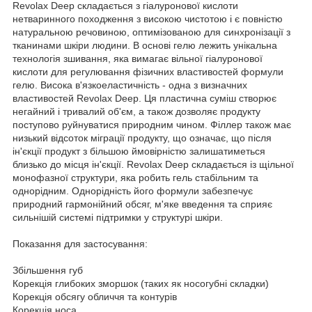
Revolax Deep складається з гіалуронової кислоти
нетваринного походження з високою чистотою і є повністю
натуральною речовиною, оптимізованою для синхронізації з
тканинами шкіри людини. В основі гелю лежить унікальна
технологія зшивання, яка вимагає вільної гіалуронової
кислоти для регулювання фізичних властивостей формули
гелю. Висока в'язкоеластичність - одна з визначних
властивостей Revolax Deep. Ця пластична суміш створює
негайний і тривалий об'єм, а також дозволяє продукту
поступово руйнуватися природним чином. Філлер також має
низький відсоток міграції продукту, що означає, що після
ін'єкції продукт з більшою ймовірністю залишатиметься
близько до місця ін'єкції. Revolax Deep складається із щільної
монофазної структури, яка робить гель стабільним та
однорідним. Однорідність його формули забезпечує
природний гармонійний обсяг, м'яке введення та сприяє
сильнішій системі підтримки у структурі шкіри.
Показання для застосування:
Збільшення губ
Корекція глибоких зморшок (таких як носогубні складки)
Корекція обсягу обличчя та контурів
Корекція носа