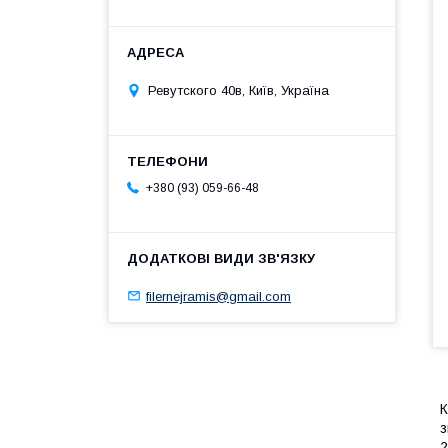
Ревутского 40в, Київ, Україна
+380 (93) 059-66-48
filernejramis@gmail.com
К
з
2