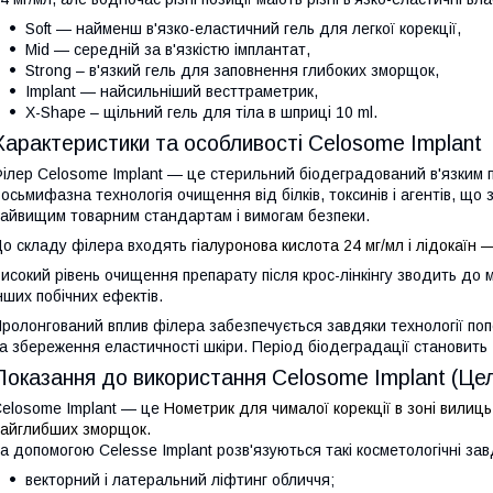
Soft — найменш в'язко-еластичний гель для легкої корекції,
Mid — середній за в'язкістю імплантат,
Strong – в'язкий гель для заповнення глибоких зморщок,
Implant — найсильніший весттраметрик,
X-Shape – щільний гель для тіла в шприці 10 ml.
Характеристики та особливості Celosome Implant
ілер Celosome Implant — це стерильний біодеградований в'язким п
осьмифазна технологія очищення від білків, токсинів і агентів, що 
айвищим товарним стандартам і вимогам безпеки.
о складу філера входять
гіалуронова кислота 24 мг/мл і лідокаїн 
исокий рівень очищення препарату після крос-лінкінгу зводить до м
нших побічних ефектів.
ролонгований вплив філера забезпечується завдяки технології по
а збереження еластичності шкіри. Період біодеградації становить 
Показання до використання Celosome Implant (Це
elоsome Implant — це
Нометрик
для чималої корекції в зоні вилиц
айглибших зморщок.
а допомогою Celesse Implant розв'язуються такі косметологічні за
векторний і латеральний ліфтинг обличчя;