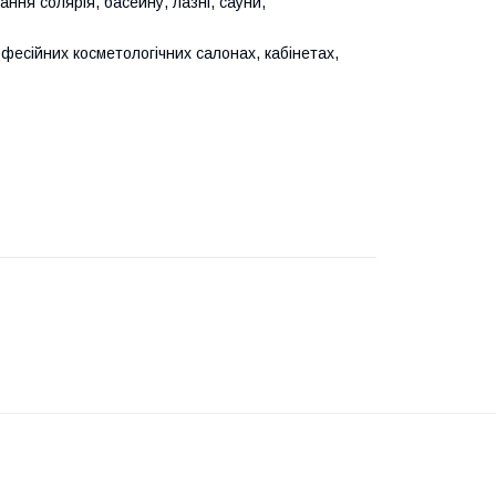
ання солярія, басейну, лазні, сауни,
офесійних косметологічних салонах, кабінетах,