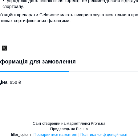
упродовж двох тижнів після корекції не рекомендовано відвідув
спортзалу.
н'єкційні препарати Celosome мають використовуватися тільки в пр
лініках сертифікованих фахівцями.
нформація для замовлення
іна:
950 ₴
Сайт створений на маркетплейсі
Prom.ua
Продавець на Bigl.ua
filler_optom |
Поскаржитися на контент
|
Політика конфіденційності