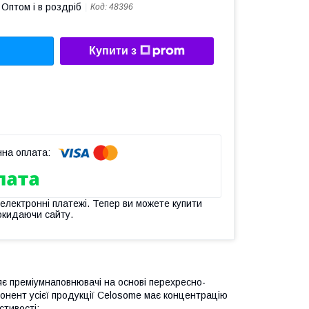
Оптом і в роздріб
Код:
48396
Купити з
 електронні платежі. Тепер ви можете купити
окидаючи сайту.
ляє преміумнаповнювачі на основі перехресно-
онент усієї продукції Celosome
має концентрацію
стивості: