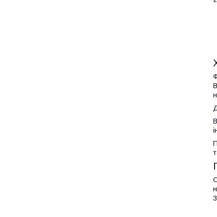
Ф
В
н
Д
В
і
П
т
C
н
З