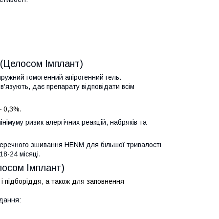
 (Целосом Імплант)
ружний гомогенний апірогенний гель.
зв'язують, дає препарату відповідати всім
— 0,3%.
інімуму ризик алергічних реакцій, набряків та
перечного зшивання HENM для більшої тривалості
18-24 місяці.
лосом Імплант)
ь і підборіддя, а також для заповнення
вдання: