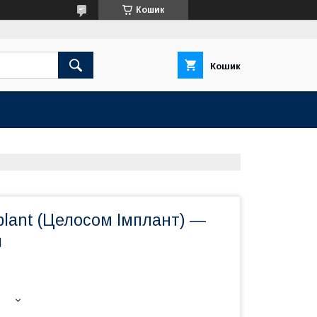
Кошик
Кошик
plant (Целосом Імплант) —
л