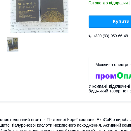
Готово до відправки
Купити
+380 (93) 059-66-48
У компанії підключені
будь-який товар не п
осметологічний гігант із Південної Кореї компанія ExoCoBio вироб
шитої гіалуронової кислоти неживоного походження. Активний комп
4 мг/мл, але водночас різні позиції мають різні в'язко-еластичні вла