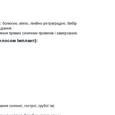
 болюсно, віяло, лінійно-ретраградно. Вибір
вдання.
ляння прямих сонячних променів і замерзання.
елосом Імплант):
ння солоної, гострої, грубої їжі;