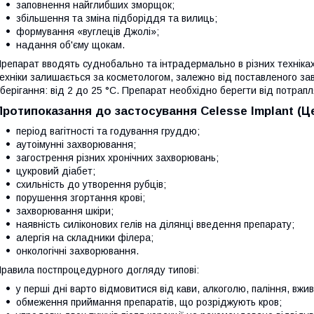
заповнення найглибших зморщок;
збільшення та зміна підборіддя та вилиць;
формування «вуглеців Джолі»;
надання об'єму щокам.
репарат вводять суднобально та інтрадермально в різних техніках:
ехніки залишається за косметологом, залежно від поставленого за
берігання: від 2 до 25 °C. Препарат необхідно берегти від потрап
Протипоказання до застосування Celesse Implant (Ц
період вагітності та годування груддю;
аутоімунні захворювання;
загострення різних хронічних захворювань;
цукровий діабет;
схильність до утворення рубців;
порушення згортання крові;
захворювання шкіри;
наявність силіконових гелів на ділянці введення препарату;
алергія на складники філера;
онкологічні захворювання.
равила постпроцедурного догляду типові:
у перші дні варто відмовитися від кави, алкоголю, паління, вжива
обмеження приймання препаратів, що розріджують кров;