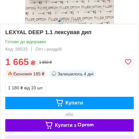
LEXYAL DEEP 1.1 лексував дип
Готово до відправки
Код: 38533
Опт і роздріб
1 665
₴
1 850 ₴
Економія
185 ₴
Залишилось
4 дні
1 180 ₴
від 10 шт.
Купити
або
Купити з