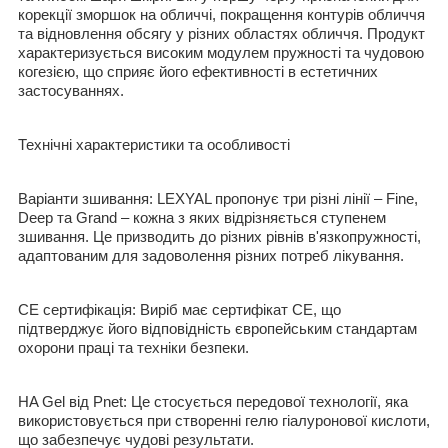
корекції зморшок на обличчі, покращення контурів обличчя
та відновлення обсягу у різних областях обличчя. Продукт
характеризується високим модулем пружності та чудовою
когезією, що сприяє його ефективності в естетичних
застосуваннях.
Технічні характеристики та особливості
Варіанти зшивання: LEXYAL пропонує три різні лінії – Fine,
Deep та Grand – кожна з яких відрізняється ступенем
зшивання. Це призводить до різних рівнів в'язкопружності,
адаптованим для задоволення різних потреб лікування.
CE сертифікація: Виріб має сертифікат CE, що
підтверджує його відповідність європейським стандартам
охорони праці та техніки безпеки.
HA Gel від Pnet: Це стосується передової технології, яка
використовується при створенні гелю гіалуронової кислоти,
що забезпечує чудові результати.