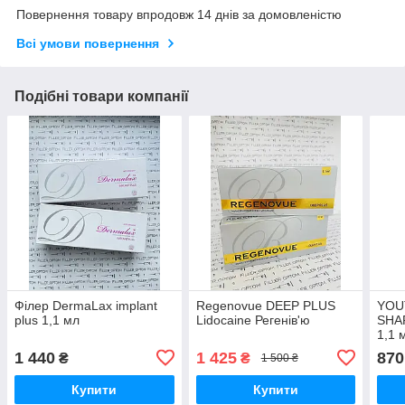
Повернення товару впродовж 14 днів за домовленістю
Всі умови повернення
Подібні товари компанії
Філер DermaLax implant
Regenovue DEEP PLUS
YOU
plus 1,1 мл
Lidocaine Регенів'ю
SHAP
1,1 
1 440
1 425
870
₴
₴
1 500 ₴
Купити
Купити