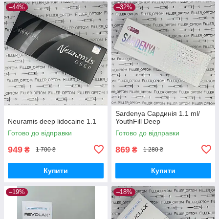
–44%
–32%
Sardenya Сардинія 1.1 ml/
Neuramis deep lidocaine 1.1
YouthFill Deep
Готово до відправки
Готово до відправки
949
869
₴
₴
1 700 ₴
1 280 ₴
Купити
Купити
–19%
–18%