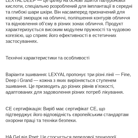
LEXYAL DEEP — це філер на основі зшитої гіалуронової
кислоти, спеціально розроблений для імплантації в середні
та глибокі шари шкіри. Він насамперед призначений для
корекції зморщок на обличчі, поліпшення контурів обличчя
та відновлення об'єму в різних зонах обличчя. Продукт
характеризується високим модулем пружності та чудовою
когезією, що сприяє його ефективності в естетичних
застосуваннях.
Технічні характеристики та особливості
Варіанти зшивання: LEXYAL пропонує три різні лінії — Fine,
Deep і Grand — кожна з яких вирізняється ступенем
зшивання. Це призводить до різних рівнів в'язкості,
адаптованих для задоволення різних потреб лікування.
CE сертифікація: Виріб має сертифікат CE, що
підтверджує його відповідність європейським стандартам
охорони праці та техніки безпеки.
HA Gel від Pnet: Це стосується передової технології,