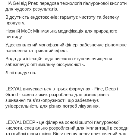
HA Gel від Pnet: передова технологія гіалуронової кислоти
для чудових результатів.
Відсутність ендотоксинів: гарантує чистоту та безпеку
продукту.
Нижній MoD: Мінімальна модифікація для природного
вигляду.
Удосконалений монофазний філер: забезпечує рівномірне
нанесення та тривалий ефект.
Вода для ін'єкцій: вода високого ступеня очищення
забезпечує оптимальну біосумісність.
Лінії продуктів:
LEXYAL випускається в трьох формулах - Fine, Deep і
Grand - кожна з яких розроблена для різних рівнів
зшивання та в'язкопружності, що забезпечує
універсальність для різних потреб лікування.
LEXYAL DEEP - це філер на основі зшитої гіалуронової
кислоти, спеціально розроблений для імплантації в середні
та глибокі шари шкіри. Він у першу чергу призначений для