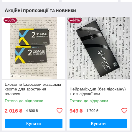
Акційні пропозиції та новинки
–58%
–44%
Exosome Екзосоми экзасомы
xsome для зростання
Нейраміс-дип (без лідокаїну)
волосся
+ є з лідокаїном
Готово до відправки
Готово до відправки
2 016
949
₴
₴
4 800 ₴
1 709 ₴
Купити
Купити