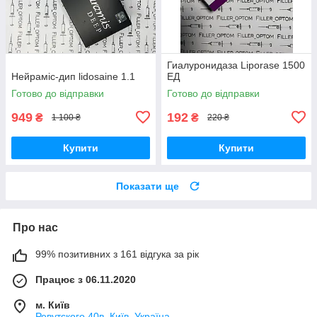
Гиалуронидаза Liporase 1500
Нейраміс-дип lidosaine 1.1
ЕД
Готово до відправки
Готово до відправки
949
192
₴
₴
1 100 ₴
220 ₴
Купити
Купити
Показати ще
Про нас
99% позитивних з 161 відгука за рік
Працює з 06.11.2020
м. Київ
Ревутского 40в, Київ, Україна