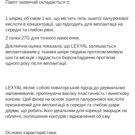
Пакет зазвичай складається з:
1 шприц об'ємом 1 мл, що містить гель зшитої гіалуронової
кислоти в концентрації, що підходить для імплантації на
середні та глибокі рівні.
2 голки 27G для точного нанесення.
Доклінічна оцінка показала, що LEXYAL залишається
імплантованим у тканині шкіри людини протягом мінімум
шести місяців і піддається біорозкладанню протягом
одного року після імплантації.
LEXYAL являє собою новаторський підхід до дермальних
наповнювачів, пропонуючи високу еластичність і виняткову
когезію. Цей філер на основі зшитої гіалуронової кислоти
призначений для імплантації в середні та глибокі шари
дерми, що робить його ідеальним для корекції зморщок на
обличчі, поліпшення контурів і відновлення об'єму.
Основні характеристики: