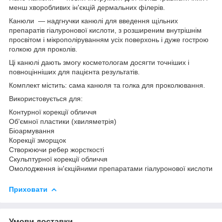
менш хворобливих ін'єкцій дермальних філерів.
Канюли — надгнучки канюлі для введення щільних
препаратів гіалуронової кислоти, з розширеним внутрішнім
просвітом і мікрополіруванням усіх поверхонь і дуже гострою
голкою для проколів.
Ці канюлі дають змогу косметологам досягти точніших і
повноцінніших для пацієнта результатів.
Комплект містить: сама канюля та голка для проколювання.
Використовується для:
Контурної корекції обличчя
Об'ємної пластики (хвиляметрія)
Біоармування
Корекції зморщок
Створюючи ребер жорсткості
Скульптурної корекції обличчя
Омолодження ін'єкційними препаратами гіалуронової кислоти
Приховати
Умови доставки