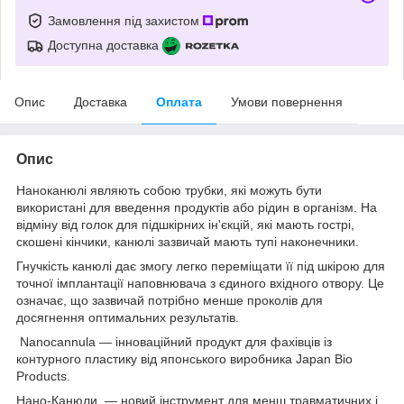
Замовлення під захистом
Доступна доставка
Опис
Доставка
Оплата
Умови повернення
Опис
Наноканюлі являють собою трубки, які можуть бути
використані для введення продуктів або рідин в організм. На
відміну від голок для підшкірних ін'єкцій, які мають гострі,
скошені кінчики, канюлі зазвичай мають тупі наконечники.
Гнучкість канюлі дає змогу легко переміщати її під шкірою для
точної імплантації наповнювача з єдиного вхідного отвору. Це
означає, що зазвичай потрібно менше проколів для
досягнення оптимальних результатів.
Nanocannula — інноваційний продукт для фахівців із
контурного пластику від японського виробника Japan Bio
Products.
Нано-Канюли — новий інструмент для менш травматичних і