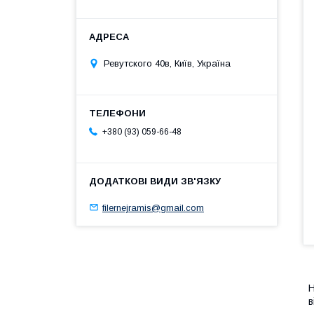
Ревутского 40в, Київ, Україна
+380 (93) 059-66-48
filernejramis@gmail.com
Н
в