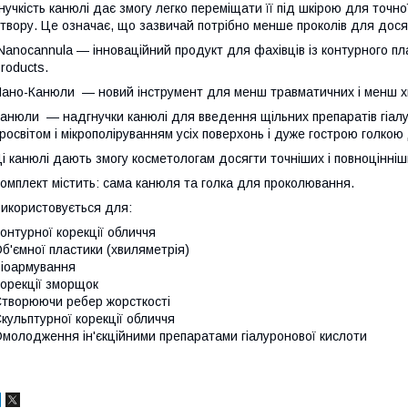
нучкість канюлі дає змогу легко переміщати її під шкірою для точн
твору. Це означає, що зазвичай потрібно менше проколів для дося
anocannula — інноваційний продукт для фахівців із контурного пла
roducts.
ано-Канюли — новий інструмент для менш травматичних і менш хв
анюли — надгнучки канюлі для введення щільних препаратів гіалу
росвітом і мікрополіруванням усіх поверхонь і дуже гострою голкою 
і канюлі дають змогу косметологам досягти точніших і повноцінніш
омплект містить: сама канюля та голка для проколювання.
икористовується для:
онтурної корекції обличчя
б'ємної пластики (хвиляметрія)
іоармування
орекції зморщок
творюючи ребер жорсткості
кульптурної корекції обличчя
молодження ін'єкційними препаратами гіалуронової кислоти