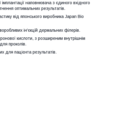
ої імплантації наповнювача з єдиного вхідного
гнення оптимальних результатів.
стику від японського виробника Japan Bio
оробливих ін'єкцій дермальних філерів.
ронової кислоти, з розширеним внутрішнім
для проколів.
их для пацієнта результатів.